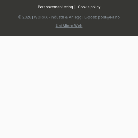
Personvernerklæring
Cookie policy
© 2026 | WORKX - Industri & Anlegg | E-post: post@i-a.no
Uni Micro Web