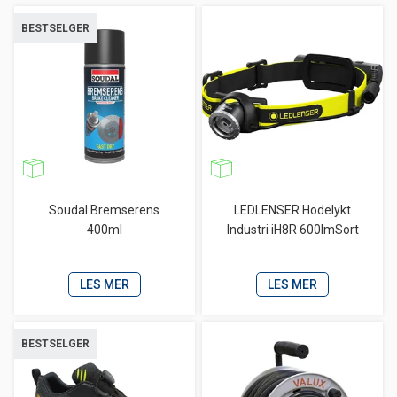
BESTSELGER
Soudal Bremserens
LEDLENSER Hodelykt
400ml
Industri iH8R 600lmSort
LES MER
LES MER
BESTSELGER