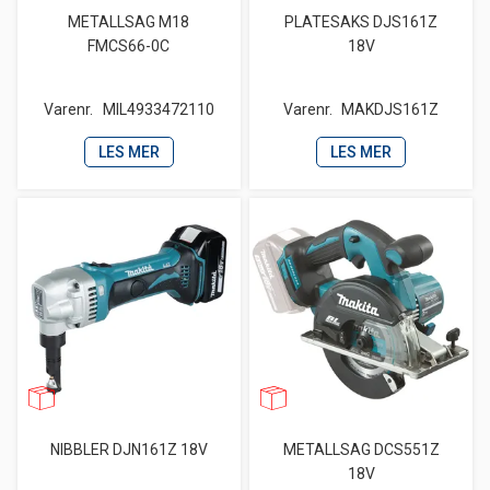
METALLSAG M18
PLATESAKS DJS161Z
FMCS66-0C
18V
Varenr.
MIL4933472110
Varenr.
MAKDJS161Z
LES MER
LES MER
NIBBLER DJN161Z 18V
METALLSAG DCS551Z
18V