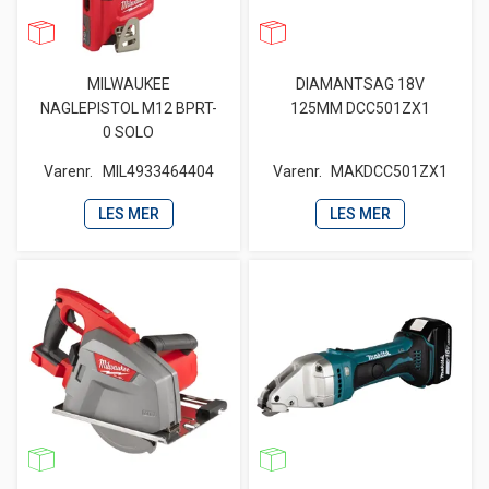
MILWAUKEE
DIAMANTSAG 18V
NAGLEPISTOL M12 BPRT-
125MM DCC501ZX1
0 SOLO
Varenr.
MIL4933464404
Varenr.
MAKDCC501ZX1
LES MER
LES MER