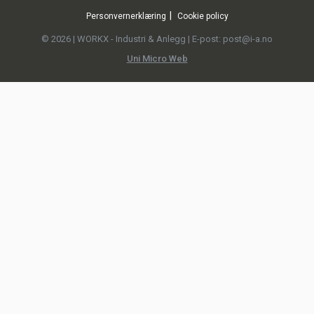
Personvernerklæring
Cookie policy
© 2026 | WORKX - Industri & Anlegg | E-post: post@i-a.no
Uni Micro Web