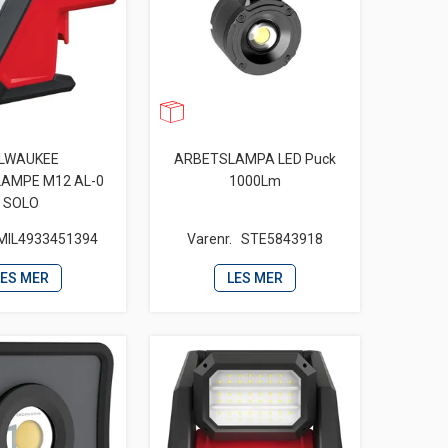
LWAUKEE
ARBETSLAMPA LED Puck
LAMPE M12 AL-0
1000Lm
SOLO
MIL4933451394
Varenr.
STE5843918
LES MER
LES MER