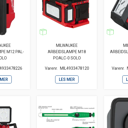
AUKEE
MILWAUKEE
MI
PE M12 PAL-
ARBEIDSLAMPE M18
ARBEIDS
SOLO
POALC-0 SOLO
4933478226
Varenr.
MIL4933478120
Varenr.
 MER
LES MER