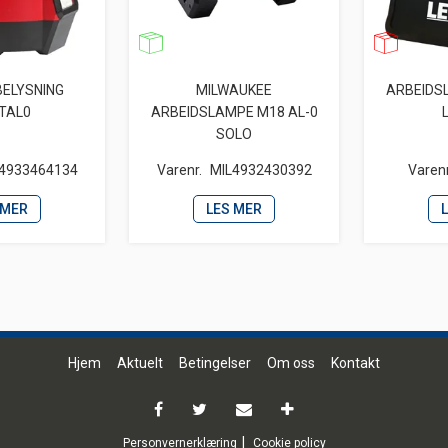
ELYSNING
MILWAUKEE
ARBEIDS
TAL0
ARBEIDSLAMPE M18 AL-0
SOLO
4933464134
Varenr.
MIL4932430392
Varenr
 MER
LES MER
Hjem
Aktuelt
Betingelser
Om oss
Kontakt
Personvernerklæring
Cookie policy