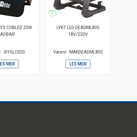
LYS COBLED 20W
LYKT LED DEADML805
LADBAR
18V/220V
.
BYGLC020
Varenr.
MAKDEADML805
LES MER
LES MER