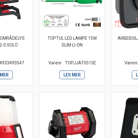
 OMRÅDELYS
TOPTUL LED LAMPE 15W
ARBEIDSL
2-0 SOLO
SLIM LI-ON
4933493547
Varenr.
TOPJJAT0515E
Varenr
 MER
LES MER