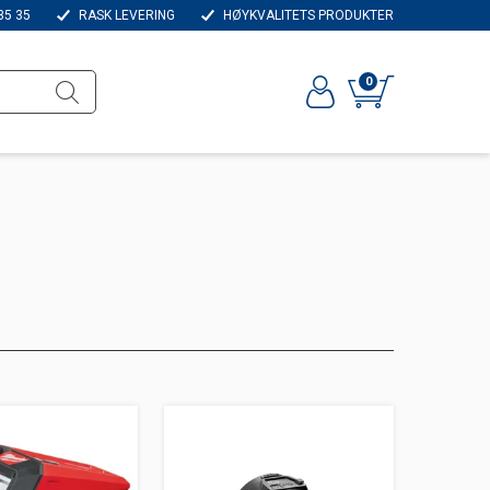
35 35
RASK LEVERING
HØYKVALITETS PRODUKTER
0