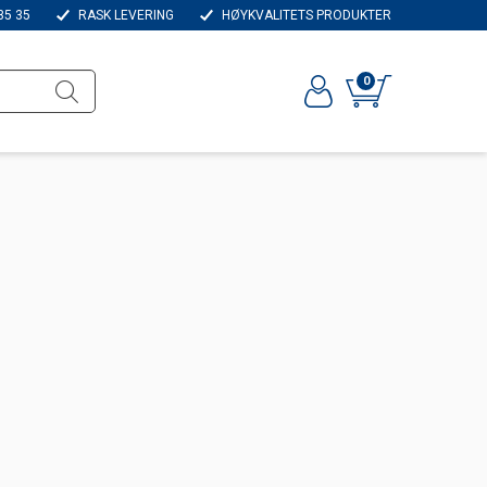
35 35
RASK LEVERING
HØYKVALITETS PRODUKTER
0