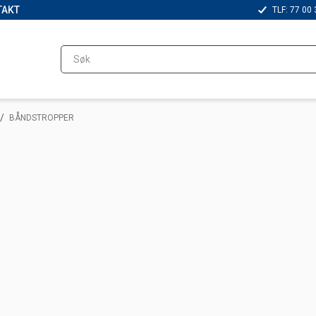
TAKT
TLF: 77 00 
/
BÅNDSTROPPER