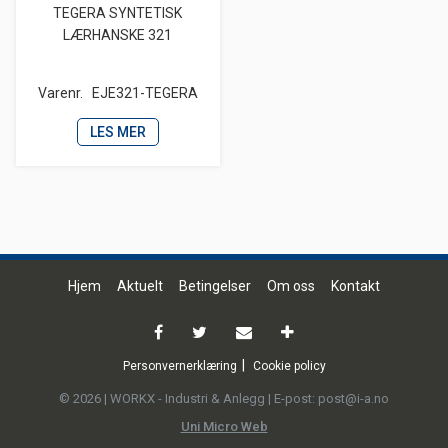
TEGERA SYNTETISK
LÆRHANSKE 321
Varenr.
EJE321-TEGERA
LES MER
Hjem
Aktuelt
Betingelser
Om oss
Kontakt
Personvernerklæring
Cookie policy
© 2026 | WORKX - Industri & Anlegg | E-post: post@i-a.no
Uni Micro Web