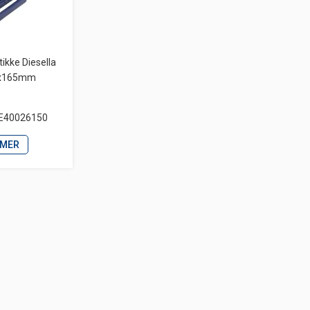
ikke Diesella
3x165mm
IE40026150
 MER