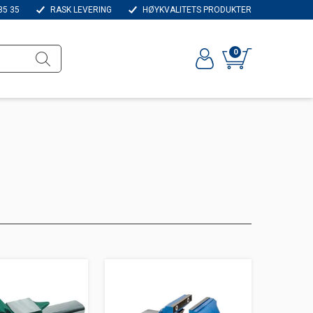
35 35
RASK LEVERING
HØYKVALITETS PRODUKTER
0