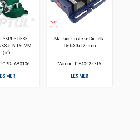
L SKRUSTIKKE
Maskinskrustikke Diesella
NKSJON 150MM
150x30x125mm
(6'')
TOPDJAB0106
Varenr.
DIE40025715
LES MER
LES MER