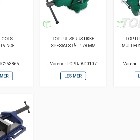
TOOLS
TOPTUL SKRUSTIKKE
TOPTU
GTVINGE
SPESIALSTÅL 178 MM
MULTIFU
IG253865
Varenr.
TOPDJAD0107
Varenr.
 MER
LES MER