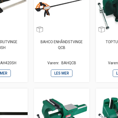
KRUTVINGE
BAHCO ENHÅNDSTVINGE
TOPTU
0SH
QCB
BAH420SH
Varenr.
BAHQCB
Varen
 MER
LES MER