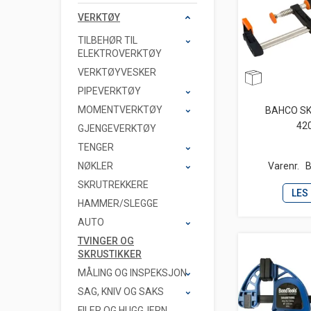
VERKTØY
TILBEHØR TIL
ELEKTROVERKTØY
VERKTØYVESKER
PIPEVERKTØY
MOMENTVERKTØY
BAHCO S
42
GJENGEVERKTØY
TENGER
NØKLER
Varenr.
SKRUTREKKERE
LES
HAMMER/SLEGGE
AUTO
TVINGER OG
SKRUSTIKKER
MÅLING OG INSPEKSJON
SAG, KNIV OG SAKS
FILER OG HUGGJERN