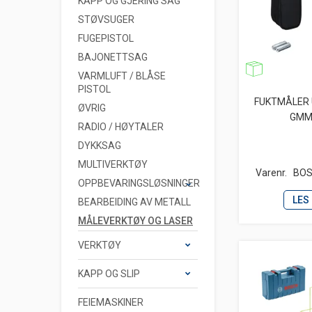
KAPP OG GJERING SAG
STØVSUGER
FUGEPISTOL
BAJONETTSAG
VARMLUFT / BLÅSE
PISTOL
FUKTMÅLER 
ØVRIG
GMM
RADIO / HØYTALER
DYKKSAG
MULTIVERKTØY
Varenr.
BOS
OPPBEVARINGSLØSNINGER
LES
BEARBEIDING AV METALL
MÅLEVERKTØY OG LASER
VERKTØY
KAPP OG SLIP
FEIEMASKINER