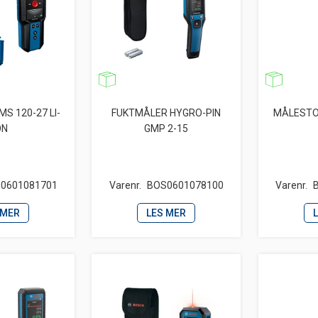
S 120-27 LI-
FUKTMÅLER HYGRO-PIN
MÅLESTO
ON
GMP 2-15
0601081701
Varenr.
BOS0601078100
Varenr.
 MER
LES MER