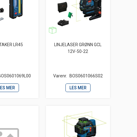
AKER LR45
LINJELASER GRØNN GCL
12V-50-22
BOS0601069L00
Varenr.
BOS0601066S02
LES MER
LES MER