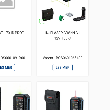
BT 170HD PROF
LINJELASER GRØNN GLL
12V-100-3
BOS0601091B00
Varenr.
BOS0601065400
LES MER
LES MER