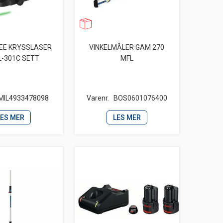
EE KRYSSLASER
VINKELMÅLER GAM 270
L-301C SETT
MFL
MIL4933478098
Varenr.
BOS0601076400
LES MER
LES MER