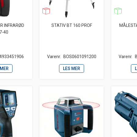
ER INFRARØD
STATIV BT 160 PROF
MÅLESTA
7-40
4933451906
Varenr.
BOS0601091200
Varenr.
 MER
LES MER