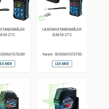
VSTANDSMÅLER
LASERAVSTANDSMÅLER
M 50-27 C
GLM 50-27 C
BOS0601072U00
Varenr.
BOS0601072T00
LES MER
LES MER