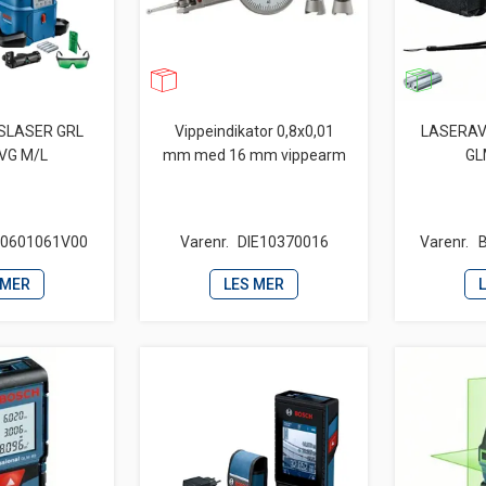
SLASER GRL
Vippeindikator 0,8x0,01
LASERA
VG M/L
mm med 16 mm vippearm
GL
0601061V00
Varenr.
DIE10370016
Varenr.
 MER
LES MER