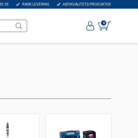
35 35
RASK LEVERING
HØYKVALITETS PRODUKTER
0