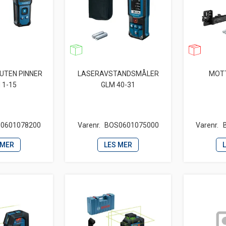
UTEN PINNER
LASERAVSTANDSMÅLER
MOTT
 1-15
GLM 40-31
0601078200
Varenr.
BOS0601075000
Varenr.
 MER
LES MER