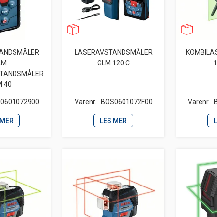
TANDSMÅLER
LASERAVSTANDSMÅLER
KOMBILAS
LM
GLM 120 C
1
STANDSMÅLER
M 40
0601072900
Varenr.
BOS0601072F00
Varenr.
 MER
LES MER