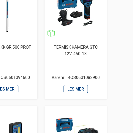
KK GR 500 PROF
TERMISK KAMERA GTC
12V-450-13
BOS0601094600
Varenr.
BOS0601083900
LES MER
LES MER