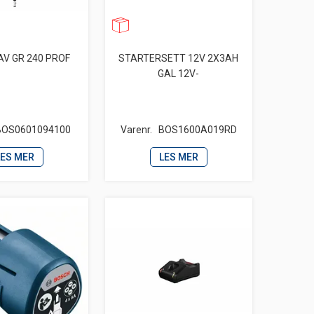
V GR 240 PROF
STARTERSETT 12V 2X3AH
GAL 12V-
BOS0601094100
Varenr.
BOS1600A019RD
LES MER
LES MER