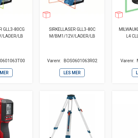
R GLL3-80CG
SIRKELLASER GLL3-80C
MILWAUK
V/LADER/LB
M/BM1/12V/LADER/LB
L4 CL
0601063T00
Varenr.
BOS0601063R02
Varenr.
 MER
LES MER