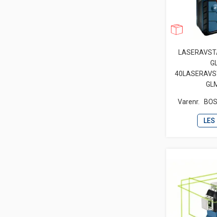
LASERAVS
G
40LASERAV
GL
Varenr.
BOS
LES