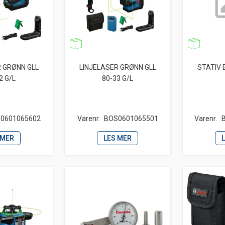
R GRØNN GLL
LINJELASER GRØNN GLL
STATIV 
2 G/L
80-33 G/L
0601065602
Varenr.
BOS0601065501
Varenr.
 MER
LES MER