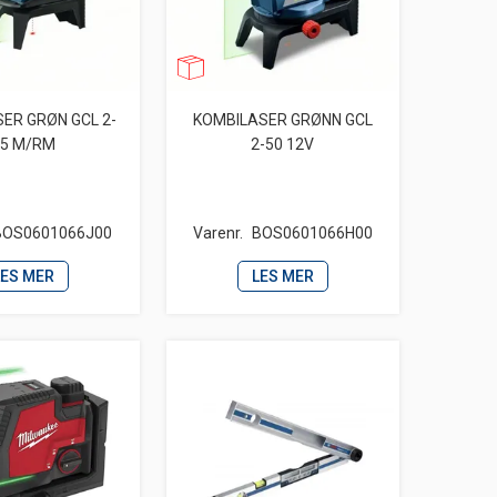
ER GRØN GCL 2-
KOMBILASER GRØNN GCL
5 M/RM
2-50 12V
BOS0601066J00
Varenr.
BOS0601066H00
LES MER
LES MER