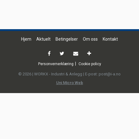
Hjem
Aktuelt
Betingelser
Om oss
Kontakt
Personvernerklæring
Cookie policy
© 2026 | WORKX - Industri & Anlegg | E-post: post@i-a.no
Uni Micro Web