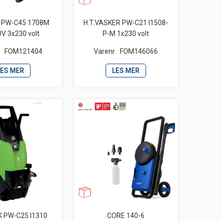
K PW-C45 1708M
H.T.VASKER PW-C21 I1508-
V 3x230 volt
P-M 1x230 volt
.
FOM121404
Varenr.
FOM146066
LES MER
LES MER
K PW-C25 I1310
CORE 140-6