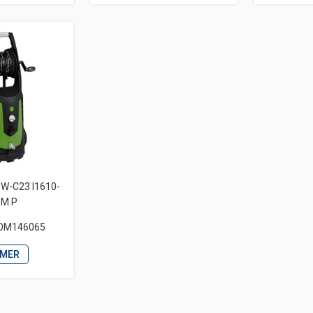
PW-C23 I1610-
-M P
OM146065
 MER