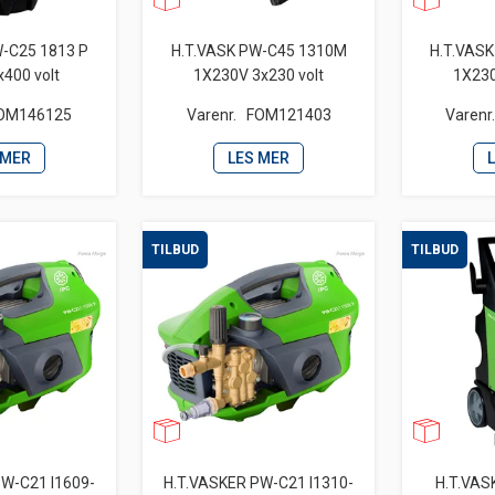
W-C25 1813 P
H.T.VASK PW-C45 1310M
H.T.VAS
x400 volt
1X230V 3x230 volt
1X230
OM146125
Varenr.
FOM121403
Varenr
 MER
LES MER
TILBUD
TILBUD
PW-C21 I1609-
H.T.VASKER PW-C21 I1310-
H.T.VAS