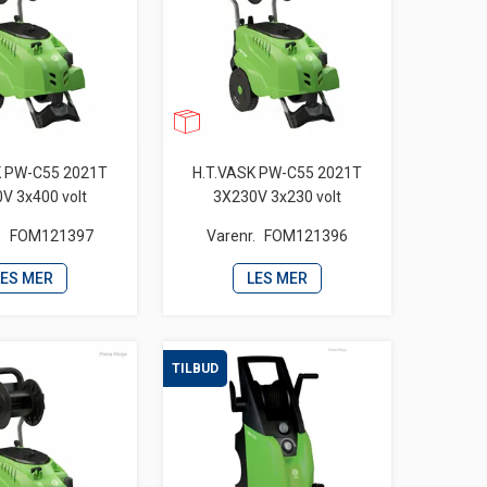
K PW-C55 2021T
H.T.VASK PW-C55 2021T
V 3x400 volt
3X230V 3x230 volt
.
FOM121397
Varenr.
FOM121396
LES MER
LES MER
TILBUD