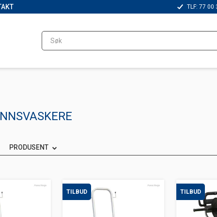
TAKT
TLF: 77 00 
NNSVASKERE
PRODUSENT
TILBUD
TILBUD