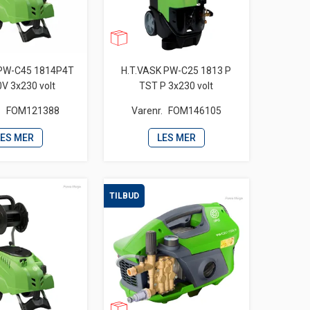
 PW-C45 1814P4T
H.T.VASK PW-C25 1813 P
V 3x230 volt
TST P 3x230 volt
.
FOM121388
Varenr.
FOM146105
LES MER
LES MER
TILBUD