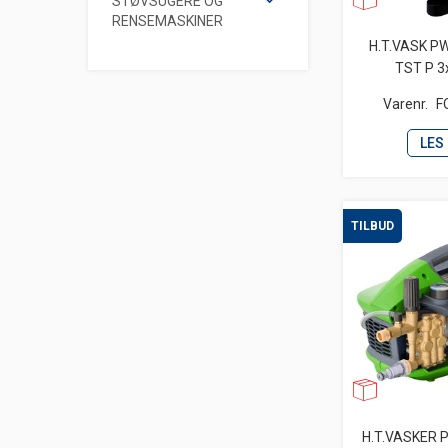
STØVSUGERE OG
RENSEMASKINER
H.T.VASK P
TST P 3
Varenr.
F
LES
TILBUD
H.T.VASKER 