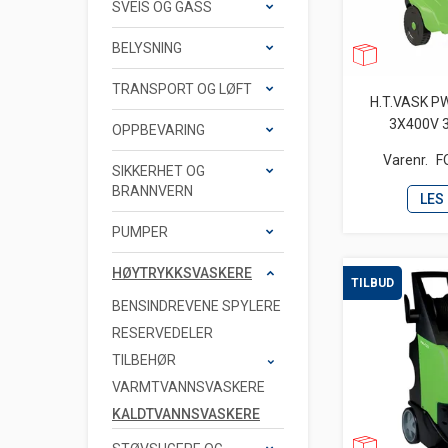
SVEIS OG GASS
BELYSNING
TRANSPORT OG LØFT
H.T.VASK P
3X400V 3
OPPBEVARING
Varenr.
F
SIKKERHET OG
BRANNVERN
LES
PUMPER
HØYTRYKKSVASKERE
TILBUD
BENSINDREVENE SPYLERE
RESERVEDELER
TILBEHØR
VARMTVANNSVASKERE
KALDTVANNSVASKERE