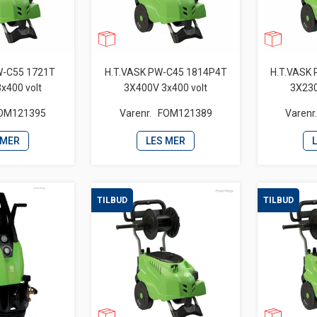
W-C55 1721T
H.T.VASK PW-C45 1814P4T
H.T.VASK
x400 volt
3X400V 3x400 volt
3X230
OM121395
Varenr.
FOM121389
Varenr
 MER
LES MER
TILBUD
TILBUD