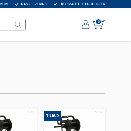
35 35
RASK LEVERING
HØYKVALITETS PRODUKTER
0
TILBUD