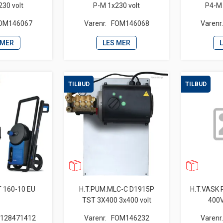
230 volt
P-M 1x230 volt
P4-M 
OM146067
Varenr.
FOM146068
Varenr
 MER
LES MER
TILBUD
TILBUD
 160-10 EU
H.T.PUM.MLC-C D1915P
H.T.VASK
TST 3X400 3x400 volt
400V
L128471412
Varenr.
FOM146232
Varenr