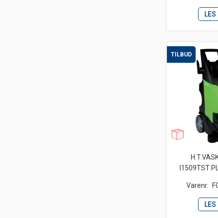
LES
TILBUD
H.T.VAS
I1509TST PL
Varenr.
F
LES