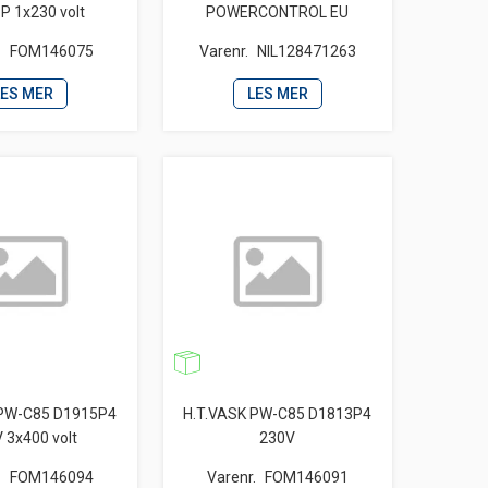
P 1x230 volt
POWERCONTROL EU
.
FOM146075
Varenr.
NIL128471263
LES MER
LES MER
 PW-C85 D1915P4
H.T.VASK PW-C85 D1813P4
 3x400 volt
230V
.
FOM146094
Varenr.
FOM146091