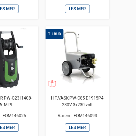
LES MER
LES MER
TILBUD
R PW-C23 I1408-
H.T.VASK PW-C85 D1915P4
A-M PL
230V 3x230 volt
.
FOM146025
Varenr.
FOM146093
LES MER
LES MER