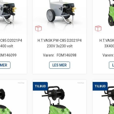
-C85 D2021P4
H.T.VASK PW-C85 D2021P4
H.T.VAS
400 volt
230V 3x230 volt
3X400
OM146099
Varenr.
FOM146098
Varenr
 MER
LES MER
TILBUD
TILBUD