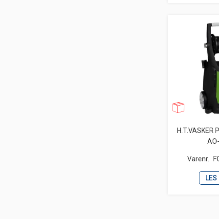
H.T.VASKER 
AO
Varenr.
F
LES