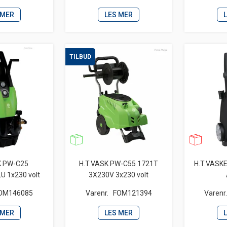
 MER
LES MER
TILBUD
K PW-C25
H.T.VASK PW-C55 1721T
H.T.VASKE
U 1x230 volt
3X230V 3x230 volt
OM146085
Varenr.
FOM121394
Varenr
 MER
LES MER