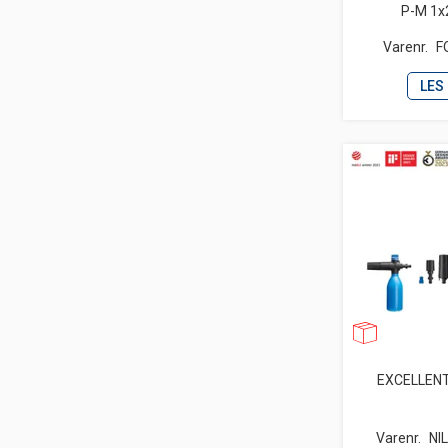
P-M 1x
Varenr.
F
LES
EXCELLENT
Varenr.
NI