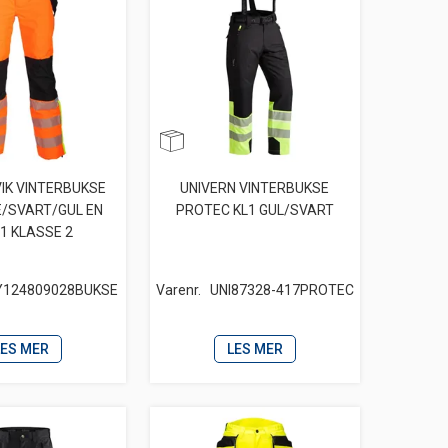
IK VINTERBUKSE
UNIVERN VINTERBUKSE
/SVART/GUL EN
PROTEC KL1 GUL/SVART
1 KLASSE 2
Y124809028BUKSE
Varenr.
UNI87328-417PROTEC
LES MER
LES MER