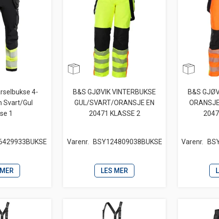
arselbukse 4-
B&S GJØVIK VINTERBUKSE
B&S GJØV
h Svart/Gul
GUL/SVART/ORANSJE EN
ORANSJE
sse 1
20471 KLASSE 2
2047
6429933BUKSE
Varenr.
BSY124809038BUKSE
Varenr.
BS
 MER
LES MER