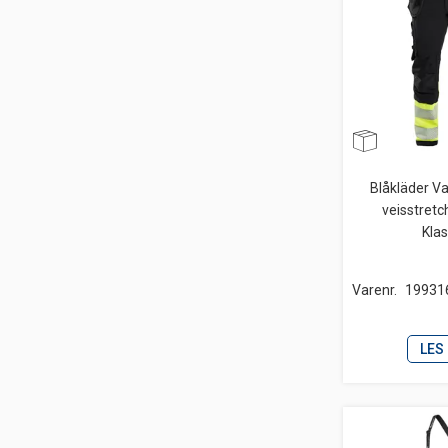
Blåkläder V
veisstretc
Kla
Varenr.
19931
LES