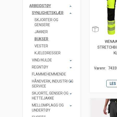
ARBEIDSTØY
SYNLIGHETSKLÆR
SKJORTER OG
GENSERE
JAKKER
BUKSER
WENAA
VESTER
STRETCHB
KJELEDRESSER
K
VIND/KULDE
REGNTØY
Varenr.
7433
FLAMMEHEMMENDE
HÅNDVERK, INDUSTRI OG
LES
SERVICE
SKJORTE, GENSER OG
HETTEJAKKE
MELLOMPLAGG OG
UNDERTØY