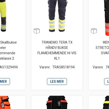
Skallbukse
TRANEMO TERA TX
WEN
eler
HÅNDV BUKSE
STRETC
hemmende
FLAMEHEMMENDE HI-VIS
SVAR
tsklasse 2
KL1
A51329494
Varenr.
TRA58518194
Varenr.
7
 MER
LES MER