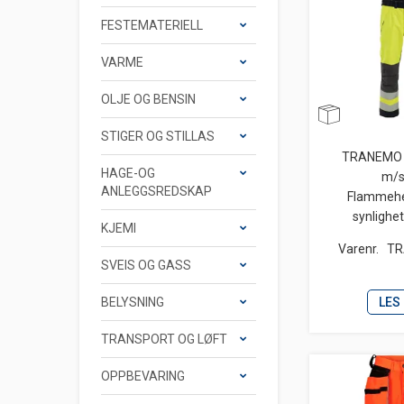
FESTEMATERIELL
VARME
OLJE OG BENSIN
STIGER OG STILLAS
TRANEMO 
HAGE-OG
m/s
ANLEGGSREDSKAP
Flamme
synlighe
KJEMI
Varenr.
TR
SVEIS OG GASS
LES
BELYSNING
TRANSPORT OG LØFT
OPPBEVARING