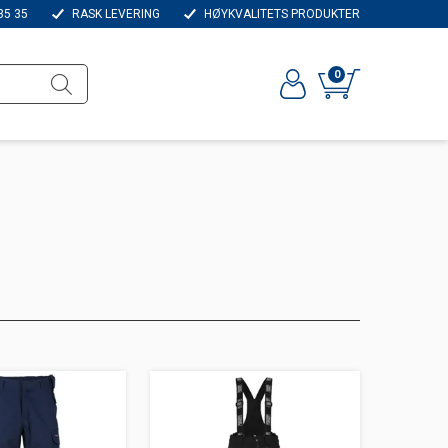
35 35
RASK LEVERING
HØYKVALITETS PRODUKTER
0