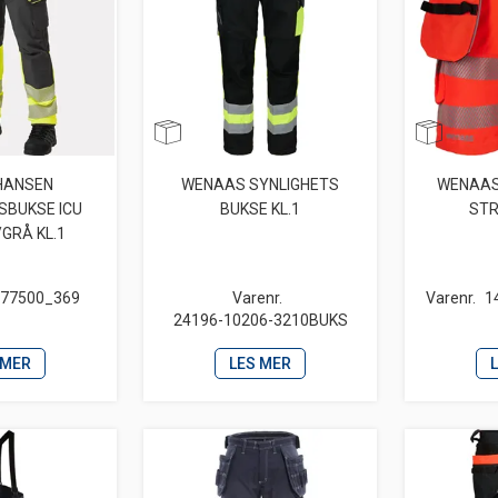
 HANSEN
WENAAS SYNLIGHETS
WENAAS
SBUKSE ICU
BUKSE KL.1
STR
/GRÅ KL.1
77500_369
Varenr.
Varenr.
1
24196-10206-3210BUKS
 MER
LES MER