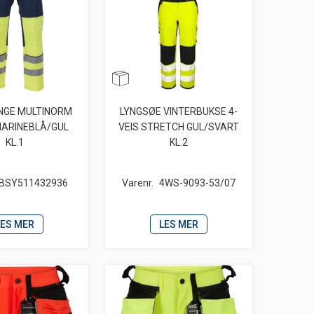
NGE MULTINORM
LYNGSØE VINTERBUKSE 4-
MARINEBLÅ/GUL
VEIS STRETCH GUL/SVART
KL.1
KL.2
BSY511432936
Varenr.
4WS-9093-53/07
LES MER
LES MER