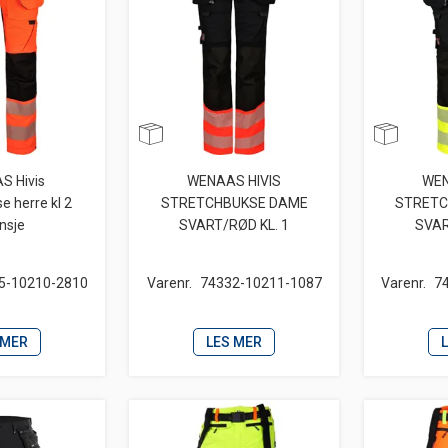
S Hivis
WENAAS HIVIS
WEN
e herre kl 2
STRETCHBUKSE DAME
STRETC
nsje
SVART/RØD KL. 1
SVAR
5-10210-2810
Varenr.
74332-10211-1087
Varenr.
7
 MER
LES MER