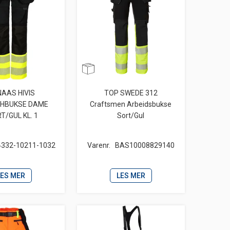
AAS HIVIS
TOP SWEDE 312
HBUKSE DAME
Craftsmen Arbeidsbukse
T/GUL KL. 1
Sort/Gul
4332-10211-1032
Varenr.
BAS10008829140
LES MER
LES MER