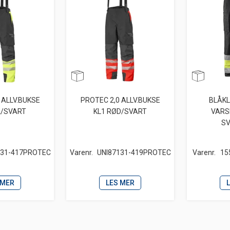
 ALLV.BUKSE
PROTEC 2,0 ALLV.BUKSE
BLÅK
L/SVART
KL1 RØD/SVART
VARS
SV
131-417PROTEC
Varenr.
UNI87131-419PROTEC
Varenr.
15
 MER
LES MER