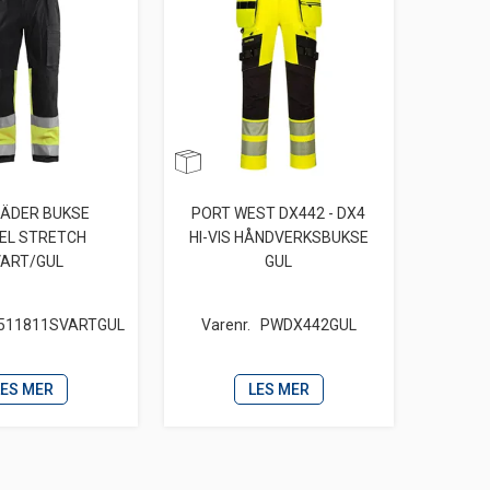
LÄDER BUKSE
PORT WEST DX442 - DX4
EL STRETCH
HI-VIS HÅNDVERKSBUKSE
ART/GUL
GUL
511811SVARTGUL
Varenr.
PWDX442GUL
LES MER
LES MER