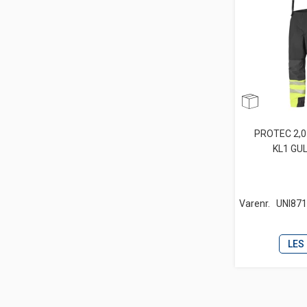
PROTEC 2,0
KL1 GU
Varenr.
UNI87
LES