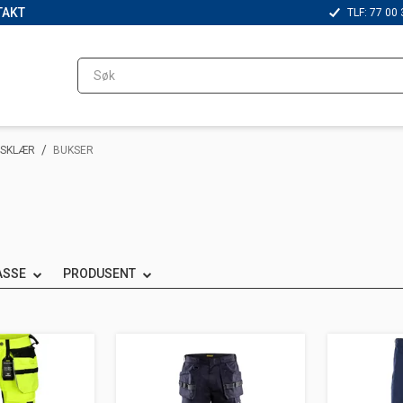
TAKT
TLF: 77 00 
/
TSKLÆR
BUKSER
ASSE
PRODUSENT