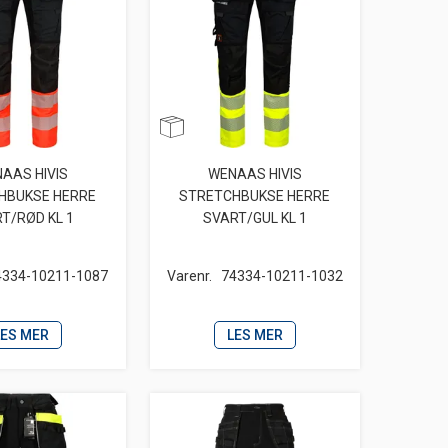
AAS HIVIS
WENAAS HIVIS
HBUKSE HERRE
STRETCHBUKSE HERRE
T/RØD KL 1
SVART/GUL KL 1
4334-10211-1087
Varenr.
74334-10211-1032
LES MER
LES MER