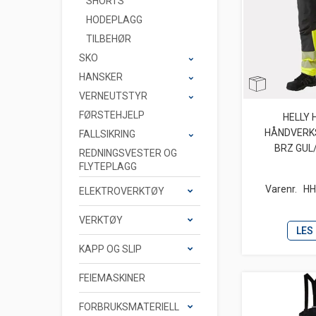
SHORTS
HODEPLAGG
TILBEHØR
SKO
HANSKER
VERNEUTSTYR
FØRSTEHJELP
HELLY
HÅNDVERK
FALLSIKRING
BRZ GUL
REDNINGSVESTER OG
FLYTEPLAGG
Varenr.
HH
ELEKTROVERKTØY
VERKTØY
LES
KAPP OG SLIP
FEIEMASKINER
FORBRUKSMATERIELL