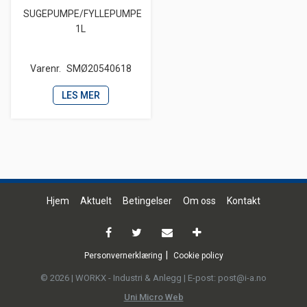
SUGEPUMPE/FYLLEPUMPE
1L
Varenr.
SMØ20540618
LES MER
Hjem
Aktuelt
Betingelser
Om oss
Kontakt
Personvernerklæring
Cookie policy
© 2026 | WORKX - Industri & Anlegg | E-post: post@i-a.no
Uni Micro Web