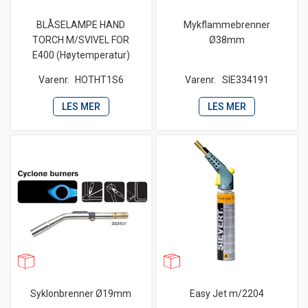
BLÅSELAMPE HAND
Mykflammebrenner
TORCH M/SVIVEL FOR
Ø38mm
E400 (Høytemperatur)
Varenr.
HOTHT1S6
Varenr.
SIE334191
LES MER
LES MER
Syklonbrenner Ø19mm
Easy Jet m/2204