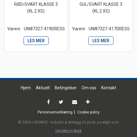
RØD/SVART KLASSE 3
GUL/SVART KLASSE 3
(KL.2 XS)
(KL.2 XS)
Varenr.
UNI87327-419DRESS
Varenr.
UNI87327-417DRESS
LES MER
LES MER
Hjem
Aktuelt
Betingelser
Om oss
Kontakt
Personvernerklæring
Cookie policy
© 2026 | WORKX - Industri & Anlegg | E-post: post@i-a.no
Uni Micro Web