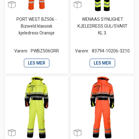
PORT WEST BZ506 -
WENAAS SYNLIGHET
Bizweld klassisk
KJELEDRESS GUL/SVART
kjeledress Oransje
KL 3.
Varenr.
PWBZ506ORR
Varenr.
83794-10206-3210
LES MER
LES MER