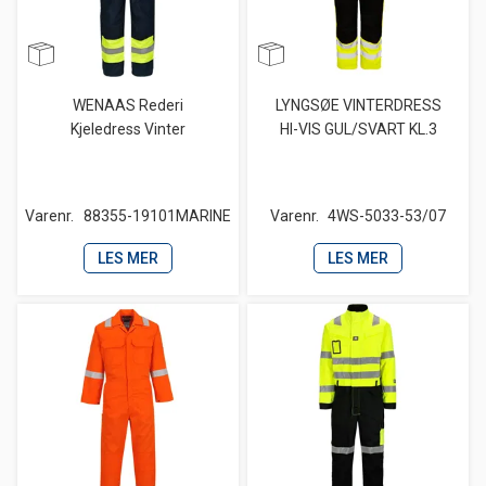
WENAAS Rederi
LYNGSØE VINTERDRESS
Kjeledress Vinter
HI-VIS GUL/SVART KL.3
Varenr.
88355-19101MARINE
Varenr.
4WS-5033-53/07
LES MER
LES MER