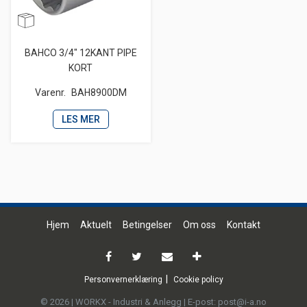
BAHCO 3/4" 12KANT PIPE
KORT
Varenr.
BAH8900DM
LES MER
Hjem
Aktuelt
Betingelser
Om oss
Kontakt
Personvernerklæring
Cookie policy
© 2026 | WORKX - Industri & Anlegg | E-post: post@i-a.no