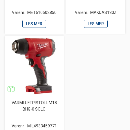
Varenr.
MET610502850
Varenr.
MAKDAS180Z
LES MER
LES MER
VARMLUFTPISTOLL M18
BHG-0 SOLO
Varenr.
MIL4933459771