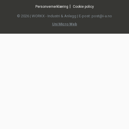
Personvernerklæring
Cookie policy
© 2026 | WORKX - Industri & Anlegg | E-post: post@i-a.no
Uni Micro Web