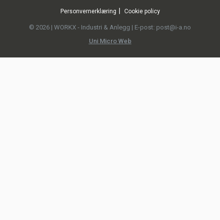
Personvernerklæring
Cookie policy
© 2026 | WORKX - Industri & Anlegg | E-post: post@i-a.no
Uni Micro Web