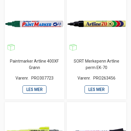
Paintmarker Artline 400XF
SORT Merkepenn Artline
Grønn
perm EK-70
Varenr.
PRO307723
Varenr.
PRO263456
LES MER
LES MER