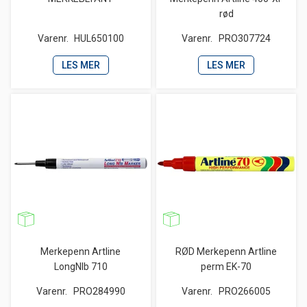
rød
Varenr.
HUL650100
Varenr.
PRO307724
LES MER
LES MER
Merkepenn Artline
RØD Merkepenn Artline
LongNIb 710
perm EK-70
Varenr.
PRO284990
Varenr.
PRO266005