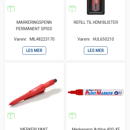
MARKERINGSPENN
REFILL TIL HDM BLISTER
PERMANENT SPISS
Varenr.
MIL48223170
Varenr.
HUL650210
LES MER
LES MER
MERKEBLYANT
Merkepenn Artline 400-XF