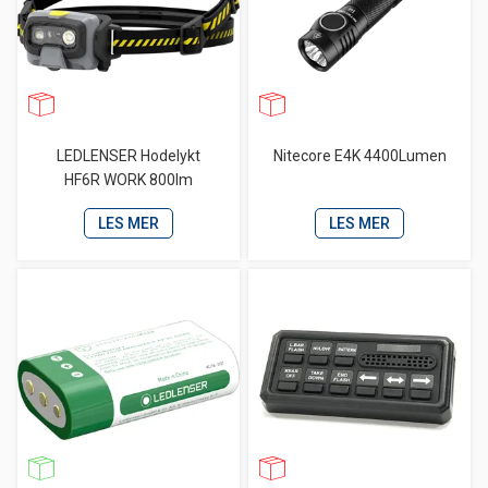
LEDLENSER Hodelykt
Nitecore E4K 4400Lumen
HF6R WORK 800lm
LES MER
LES MER