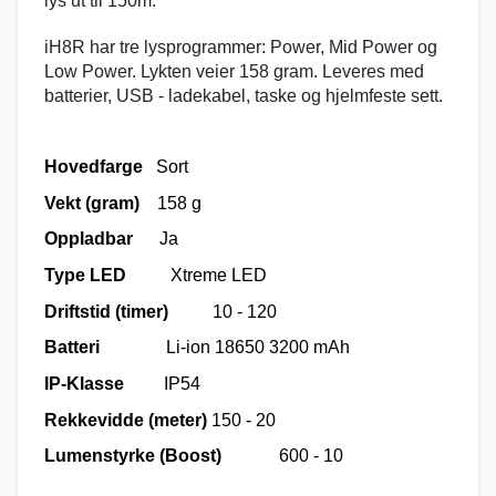
lys ut til 150m.
iH8R har tre lysprogrammer: Power, Mid Power og
Low Power. Lykten veier 158 gram. Leveres med
batterier, USB - ladekabel, taske og hjelmfeste sett.
Hovedfarge
Sort
Vekt (gram)
158 g
Oppladbar
Ja
Type LED
Xtreme LED
Driftstid (timer)
10 - 120
Batteri
Li-ion 18650 3200 mAh
IP-Klasse
IP54
Rekkevidde (meter)
150 - 20
Lumenstyrke (Boost)
600 - 10