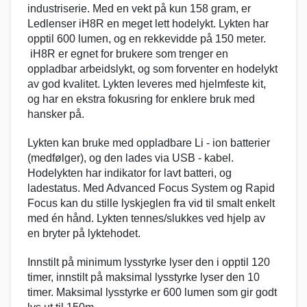
industriserie. Med en vekt på kun 158 gram, er
Ledlenser iH8R en meget lett hodelykt. Lykten har
opptil 600 lumen, og en rekkevidde på 150 meter.
iH8R er egnet for brukere som trenger en
oppladbar arbeidslykt, og som forventer en hodelykt
av god kvalitet. Lykten leveres med hjelmfeste kit,
og har en ekstra fokusring for enklere bruk med
hansker på.
Lykten kan bruke med oppladbare Li - ion batterier
(medfølger), og den lades via USB - kabel.
Hodelykten har indikator for lavt batteri, og
ladestatus. Med Advanced Focus System og Rapid
Focus kan du stille lyskjeglen fra vid til smalt enkelt
med én hånd. Lykten tennes/slukkes ved hjelp av
en bryter på lyktehodet.
Innstilt på minimum lysstyrke lyser den i opptil 120
timer, innstilt på maksimal lysstyrke lyser den 10
timer. Maksimal lysstyrke er 600 lumen som gir godt