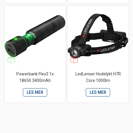
Powerbank Flex3 1x
LedLenser Hodelykt H7R
18650 3400mAh
Core 1000lm
LES MER
LES MER