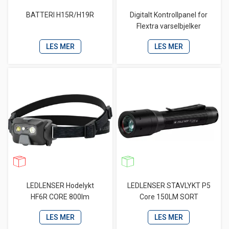
BATTERI H15R/H19R
Digitalt Kontrollpanel for
Flextra varselbjelker
LES MER
LES MER
LEDLENSER Hodelykt
LEDLENSER STAVLYKT P5
HF6R CORE 800lm
Core 150LM SORT
LES MER
LES MER